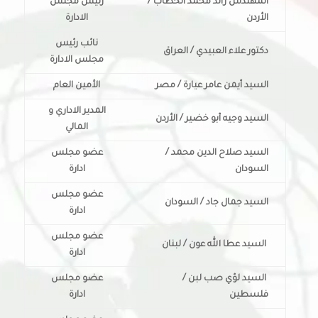
ا
لمهندس رائد محمد الخطاب /
رئيس مجلس
الأردن
الادارة
نائب رئيس
دكتور علاء العبيدي / العراق
مجلس الادارة
السيد أيمن عامر عيارة / مصر
الأمين العام
المدير الاداري و
السيد وجيه أبو خضير / الأردن
المالي
السيد صلاح الدين محمد /
عضو مجلس
السودان
ادارة
عضو مجلس
السيد جمال جاد / السودان
ادارة
عضو مجلس
السيد عطا الله عون / لبنان
ادارة
السيد لؤي صب لبن /
عضو مجلس
فلسطين
ادارة