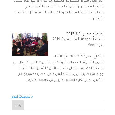
الخارجية و شؤون المغتربين السفير زيد اللوزي و أمين عام الاتحاد
العربي المهندس رائد ال خطاب اتفاقية مقر الاتحاد العربي
للأطراف الاصطناعية و المقومات .و أكد المهندس ال خطاب أن
تأسيس...
اجتماع مصر 21-3-2015
بواسطة
uaspo
|
أغسطس 3, 2019
Meetings
|
اجتماع مصر / 21-3-2015مثل الاتحاد
العربي للأطراف الاصطناعية و المقومات في هذا الاجتماع كل من
السادة:المهندس رائد آل خطاب- الأردن / الأمين العام- السيد
وجيه ابو خضير- الأردن- السيد أيمن عامر – مصربحضور مؤتمر
التأهيل الطبي لكلية العلاج الفيزيائي في جامعة القاهرة...
« مدخلات أقدم